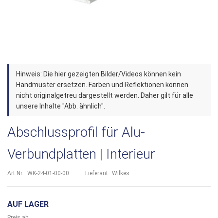
Zum
Hinweis: Die hier gezeigten Bilder/Videos können kein
Anfang
Handmuster ersetzen. Farben und Reflektionen können
der
nicht originalgetreu dargestellt werden. Daher gilt für alle
unsere Inhalte "Abb. ähnlich".
Bildergalerie
springen
Abschlussprofil für Alu-
Verbundplatten | Interieur
Art.Nr.
WK-24-01-00-00
Lieferant:
Wilkes
AUF LAGER
Preis ab