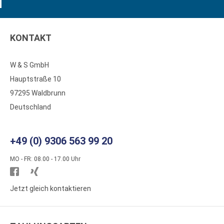
KONTAKT
W & S GmbH
Hauptstraße 10
97295 Waldbrunn
Deutschland
+49 (0) 9306 563 99 20
MO - FR: 08.00 - 17.00 Uhr
Besuchen
Besuchen
Sie
Sie
Jetzt gleich kontaktieren
WS
WS
Kunststoffe
Kunststoffe