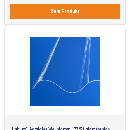
Zum Produkt
Highlux® Acrylglas Wellplatten 177/51 glatt farblos