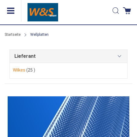
Direkt
Suche
Wa
zum
Inhalt
Startseite
Wellplatten
Lieferant
Artikel
Wilkes
25