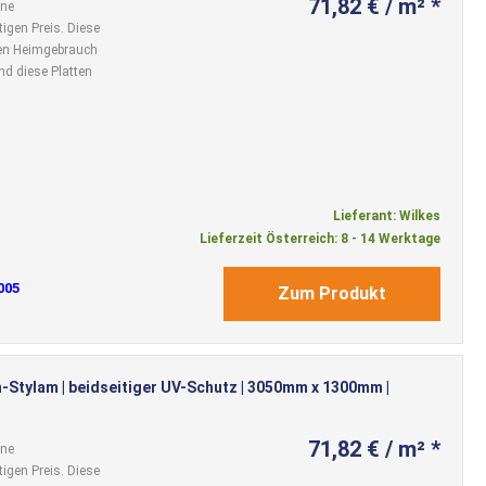
71,82 € / m² *
ine
igen Preis. Diese
 den Heimgebrauch
nd diese Platten
Lieferant: Wilkes
Lieferzeit Österreich: 8 - 14 Werktage
005
Zum Produkt
-Stylam | beidseitiger UV-Schutz | 3050mm x 1300mm |
71,82 € / m² *
ine
igen Preis. Diese