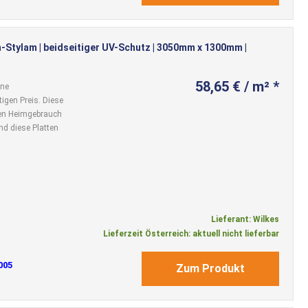
-Stylam | beidseitiger UV-Schutz | 3050mm x 1300mm |
58,65 € / m² *
ine
igen Preis. Diese
 den Heimgebrauch
nd diese Platten
Lieferant: Wilkes
Lieferzeit Österreich: aktuell nicht lieferbar
005
Zum Produkt