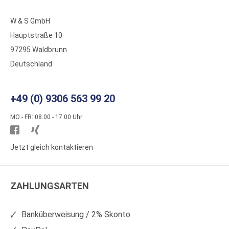
W & S GmbH
Hauptstraße 10
97295 Waldbrunn
Deutschland
+49 (0) 9306 563 99 20
MO - FR: 08.00 - 17.00 Uhr
Besuchen
Besuchen
Sie
Sie
Jetzt gleich kontaktieren
WS
WS
Kunststoffe
Kunststoffe
ZAHLUNGSARTEN
auf
auf
Facebook
Xing
Banküberweisung / 2% Skonto