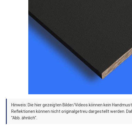
Zum
Hinweis: Die hier gezeigten Bilder/Videos können kein Handmust
Anfang
Reflektionen können nicht originalgetreu dargestellt werden. Dahe
der
"Abb. ähnlich".
Bildergalerie