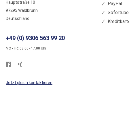
Hauptstraße 10
PayPal
97295 Waldbrunn
Sofortübe
Deutschland
Kreditkart
+49 (0) 9306 563 99 20
MO - FR: 08.00 - 17.00 Uhr
Besuchen
Besuchen
Sie
Sie
WS
WS
Jetzt gleich kontaktieren
Kunststoffe
Kunststoffe
auf
auf
Facebook
Xing