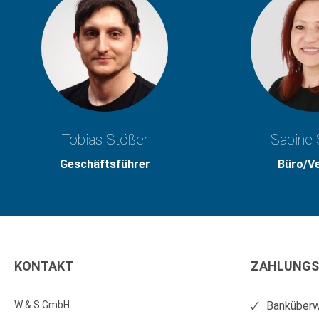
Tobias Stößer
Sabine 
Geschäftsführer
Büro/V
KONTAKT
ZAHLUNGS
W & S GmbH
Banküberw