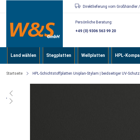
Direkt
Direktlieferung vom Großhändler 
zum
Persönliche Beratung:
Inhalt
+49 (0) 9306 563 99 20
Land wählen
Stegplatten
Wellplatten
HPL-Kompak
Startseite
HPL-Schichtstoffplatten Uniplan-Stylam | beidseitiger UV-Sch
Zum
Ende
der
Bildergalerie
springen