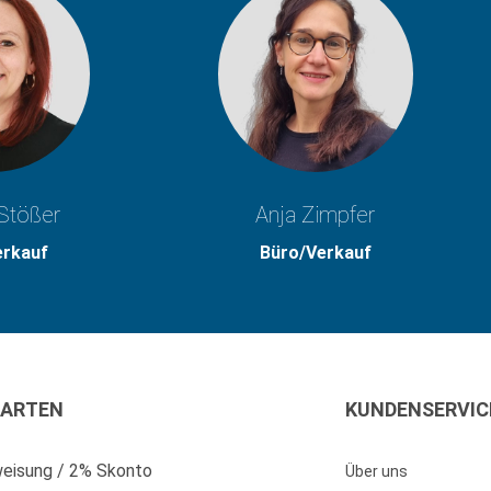
Stößer
Anja Zimpfer
erkauf
Büro/Verkauf
ARTEN
KUNDENSERVIC
eisung / 2% Skonto
Über uns