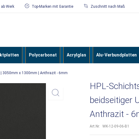
/ ab Werk
Top-Marken mit Garantie
Zuschnitt nach Maß
tplatten
Polycarbonat
Acrylglas
Alu-Verbundplatten
utz | 3050mm x 1300mm | Anthrazit - 6mm
HPL-Schichts
beidseitige
Anthrazit - 
Art.Nr.
WK-12-09-06-B1