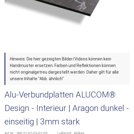
Zum
Hinweis: Die hier gezeigten Bilder/Videos können kein
Anfang
Handmuster ersetzen. Farben und Reflektionen können
der
nicht originalgetreu dargestellt werden. Daher gilt für alle
unsere Inhalte "Abb. ähnlich".
Bildergalerie
springen
Alu-Verbundplatten ALUCOM®
Design - Interieur | Aragon dunkel -
einseitig | 3mm stark
Art.Nr.
WK-21-02-03-01-00
Lieferant:
Wilkes