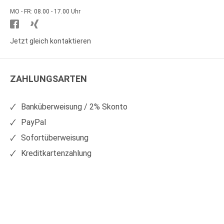
MO - FR: 08.00 - 17.00 Uhr
Besuchen
Besuchen
Sie
Sie
Jetzt gleich kontaktieren
WS
WS
Kunststoffe
Kunststoffe
ZAHLUNGSARTEN
auf
auf
Facebook
Xing
Banküberweisung / 2% Skonto
PayPal
Sofortüberweisung
Kreditkartenzahlung