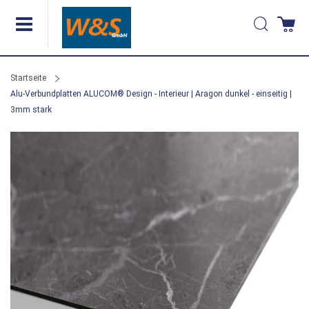
Direkt
Suche
Wa
zum
Inhalt
Startseite
Alu-Verbundplatten ALUCOM® Design - Interieur | Aragon dunkel - einseitig |
3mm stark
Zum
Ende
der
Bildergalerie
springen