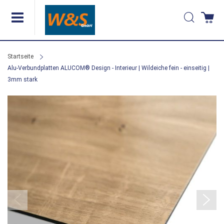
Direkt
Suche
Wa
zum
Inhalt
Startseite
Alu-Verbundplatten ALUCOM® Design - Interieur | Wildeiche fein - einseitig |
3mm stark
Zum
Ende
der
Bildergalerie
springen