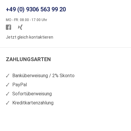
+49 (0) 9306 563 99 20
MO - FR: 08.00 - 17.00 Uhr
Besuchen
Besuchen
Sie
Sie
Jetzt gleich kontaktieren
WS
WS
Kunststoffe
Kunststoffe
ZAHLUNGSARTEN
auf
auf
Facebook
Xing
Banküberweisung / 2% Skonto
PayPal
Sofortüberweisung
Kreditkartenzahlung