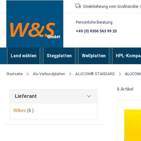
Direkt
Direktlieferung vom Großhändler 
zum
Persönliche Beratung:
Inhalt
+49 (0) 9306 563 99 20
Land wählen
Stegplatten
Wellplatten
HPL-Kompak
Startseite
Alu-Verbundplatten
ALUCOM® STANDARD
ALUCOM®
6
Artikel
Lieferant
Artikel
Wilkes
6