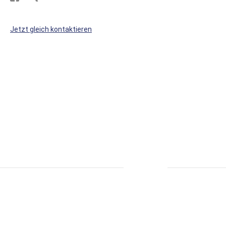
Sie
Sie
WS
WS
Jetzt gleich kontaktieren
Kunststoffe
Kunststoffe
auf
auf
Facebook
Xing
* alle Preise inkl. MwSt., zzgl. Versand.
S