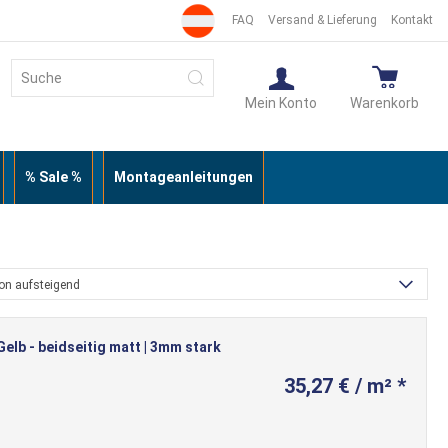
FAQ
Versand & Lieferung
Kontakt
Suche
Suche
Mein Konto
Warenkorb
% Sale %
Montageanleitungen
ion aufsteigend
lb - beidseitig matt | 3mm stark
35,27 € / m² *