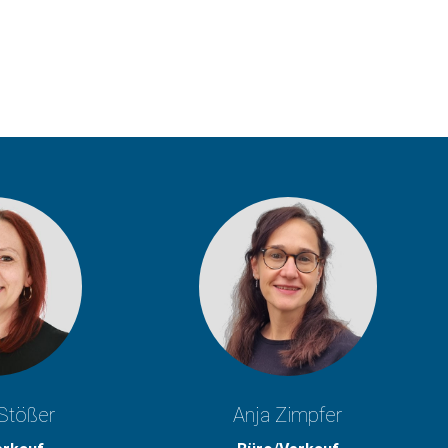
Stößer
Anja Zimpfer