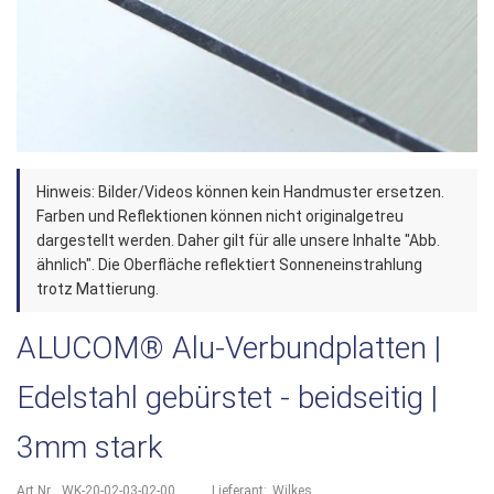
Zum
Hinweis: Bilder/Videos können kein Handmuster ersetzen.
Anfang
Farben und Reflektionen können nicht originalgetreu
der
dargestellt werden. Daher gilt für alle unsere Inhalte "Abb.
ähnlich". Die Oberfläche reflektiert Sonneneinstrahlung
Bildergalerie
trotz Mattierung.
springen
ALUCOM® Alu-Verbundplatten |
Edelstahl gebürstet - beidseitig |
3mm stark
Art.Nr.
WK-20-02-03-02-00
Lieferant:
Wilkes