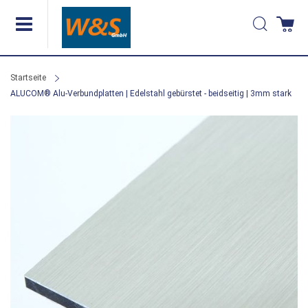
Direkt
Suche
Wa
zum
Inhalt
Startseite
ALUCOM® Alu-Verbundplatten | Edelstahl gebürstet - beidseitig | 3mm stark
Zum
Ende
der
Bildergalerie
springen