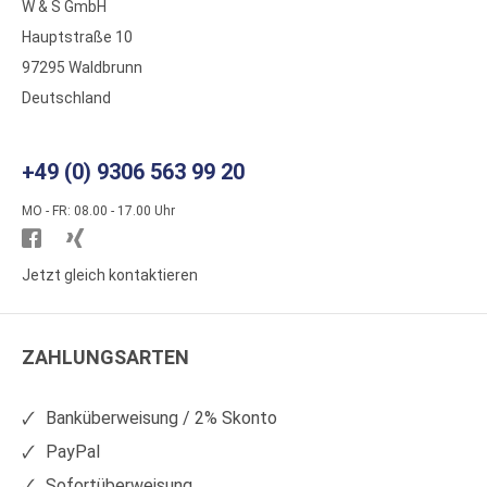
W & S GmbH
Hauptstraße 10
97295 Waldbrunn
Deutschland
+49 (0) 9306 563 99 20
MO - FR: 08.00 - 17.00 Uhr
Besuchen
Besuchen
Sie
Sie
Jetzt gleich kontaktieren
WS
WS
Kunststoffe
Kunststoffe
ZAHLUNGSARTEN
auf
auf
Facebook
Xing
Banküberweisung / 2% Skonto
PayPal
Sofortüberweisung