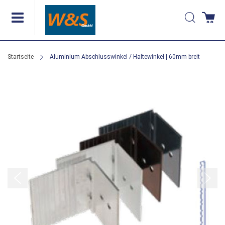
Direkt
Suche
Wa
zum
Inhalt
Startseite
Aluminium Abschlusswinkel / Haltewinkel | 60mm breit
Zum
Ende
der
Bildergalerie
springen