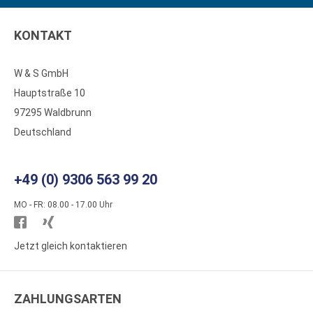
KONTAKT
W & S GmbH
Hauptstraße 10
97295 Waldbrunn
Deutschland
+49 (0) 9306 563 99 20
MO - FR: 08.00 - 17.00 Uhr
Besuchen
Besuchen
Sie
Sie
Jetzt gleich kontaktieren
WS
WS
Kunststoffe
Kunststoffe
ZAHLUNGSARTEN
auf
auf