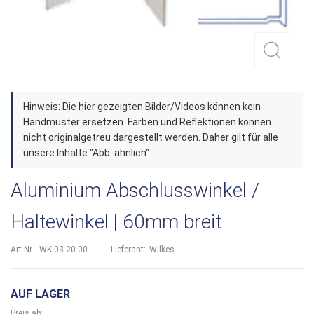
Zum
Hinweis: Die hier gezeigten Bilder/Videos können kein
Anfang
Handmuster ersetzen. Farben und Reflektionen können
der
nicht originalgetreu dargestellt werden. Daher gilt für alle
unsere Inhalte "Abb. ähnlich".
Bildergalerie
springen
Aluminium Abschlusswinkel /
Haltewinkel | 60mm breit
Art.Nr.
WK-03-20-00
Lieferant:
Wilkes
AUF LAGER
Preis ab