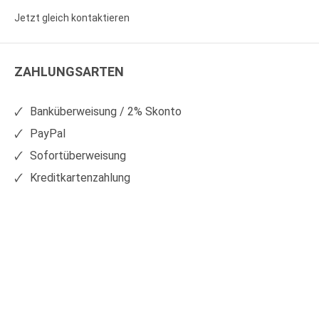
Sie
Sie
Jetzt gleich kontaktieren
WS
WS
Kunststoffe
Kunststoffe
ZAHLUNGSARTEN
auf
auf
Facebook
Xing
Banküberweisung / 2% Skonto
PayPal
Sofortüberweisung
Kreditkartenzahlung