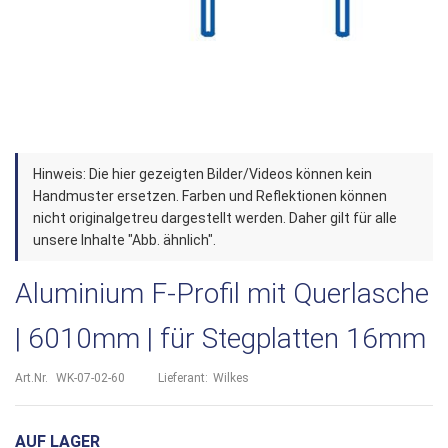
Zum
Hinweis: Die hier gezeigten Bilder/Videos können kein
Anfang
Handmuster ersetzen. Farben und Reflektionen können
der
nicht originalgetreu dargestellt werden. Daher gilt für alle
unsere Inhalte "Abb. ähnlich".
Bildergalerie
springen
Aluminium F-Profil mit Querlasche
| 6010mm | für Stegplatten 16mm
Art.Nr.
WK-07-02-60
Lieferant:
Wilkes
AUF LAGER