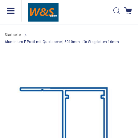
Direkt
Suche
Wa
zum
Inhalt
Startseite
Aluminium F-Profil mit Querlasche | 6010mm | für Stegplatten 16mm
Zum
Ende
der
Bildergalerie
springen