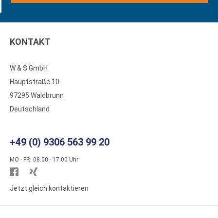
KONTAKT
W & S GmbH
Hauptstraße 10
97295 Waldbrunn
Deutschland
+49 (0) 9306 563 99 20
MO - FR: 08.00 - 17.00 Uhr
Besuchen
Besuchen
Sie
Sie
Jetzt gleich kontaktieren
WS
WS
Kunststoffe
Kunststoffe