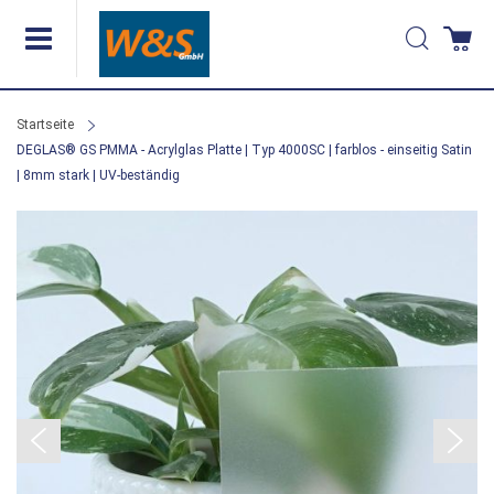
Direkt
Suche
Wa
zum
Inhalt
Startseite
DEGLAS® GS PMMA - Acrylglas Platte | Typ 4000SC | farblos - einseitig Satin
| 8mm stark | UV-beständig
Zum
Ende
der
Bildergalerie
springen