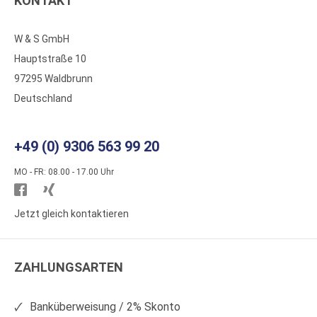
KONTAKT
W & S GmbH
Hauptstraße 10
97295 Waldbrunn
Deutschland
+49 (0) 9306 563 99 20
MO - FR: 08.00 - 17.00 Uhr
Besuchen
Besuchen
Sie
Sie
Jetzt gleich kontaktieren
WS
WS
Kunststoffe
Kunststoffe
ZAHLUNGSARTEN
auf
auf
Facebook
Xing
Banküberweisung / 2% Skonto