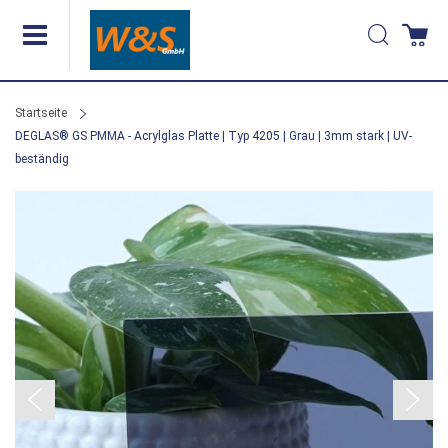
Direkt
Suche
Wa
zum
Inhalt
Startseite
DEGLAS® GS PMMA - Acrylglas Platte | Typ 4205 | Grau | 3mm stark | UV-
beständig
Zum
Ende
der
Bildergalerie
springen