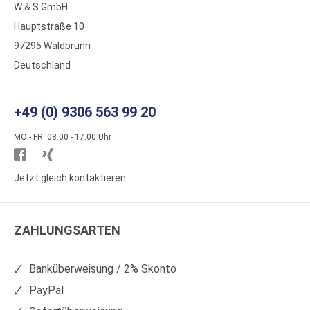
W & S GmbH
Hauptstraße 10
97295 Waldbrunn
Deutschland
+49 (0) 9306 563 99 20
MO - FR: 08.00 - 17.00 Uhr
Besuchen
Besuchen
Sie
Sie
Jetzt gleich kontaktieren
WS
WS
Kunststoffe
Kunststoffe
ZAHLUNGSARTEN
auf
auf
Facebook
Xing
Banküberweisung / 2% Skonto
PayPal