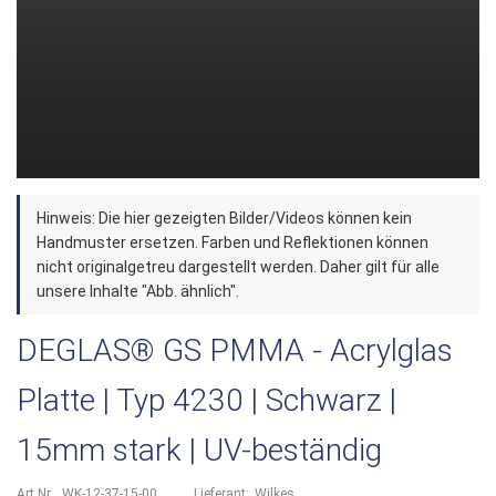
Zum
Hinweis: Die hier gezeigten Bilder/Videos können kein
Anfang
Handmuster ersetzen. Farben und Reflektionen können
der
nicht originalgetreu dargestellt werden. Daher gilt für alle
unsere Inhalte "Abb. ähnlich".
Bildergalerie
springen
DEGLAS® GS PMMA - Acrylglas
Platte | Typ 4230 | Schwarz |
15mm stark | UV-beständig
Art.Nr.
WK-12-37-15-00
Lieferant:
Wilkes