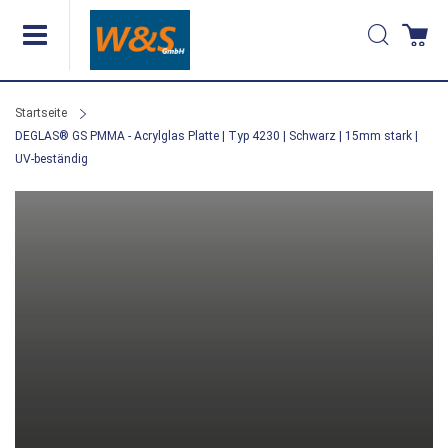
Direkt
Suche
Wa
zum
Inhalt
Startseite
DEGLAS® GS PMMA - Acrylglas Platte | Typ 4230 | Schwarz | 15mm stark |
UV-beständig
Zum
Ende
der
Bildergalerie
springen