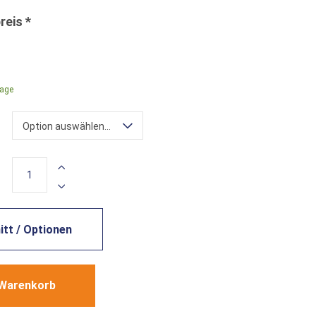
rage
Option auswählen...
tt / Optionen
 Warenkorb