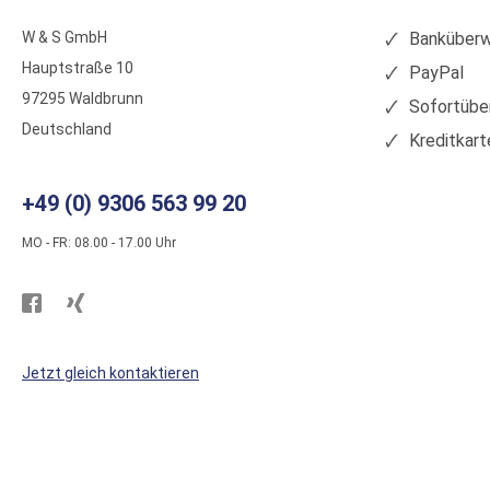
W & S GmbH
Banküberw
Hauptstraße 10
PayPal
97295 Waldbrunn
Sofortübe
Deutschland
Kreditkart
+49 (0) 9306 563 99 20
MO - FR: 08.00 - 17.00 Uhr
Besuchen
Besuchen
Sie
Sie
WS
WS
Jetzt gleich kontaktieren
Kunststoffe
Kunststoffe
auf
auf
Facebook
Xing