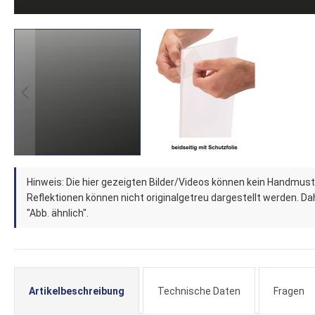
Zum
Hinweis: Die hier gezeigten Bilder/Videos können kein Handmust
Anfang
Reflektionen können nicht originalgetreu dargestellt werden. Dahe
der
"Abb. ähnlich".
Bildergalerie
springen
Artikelbeschreibung
Technische Daten
Fragen