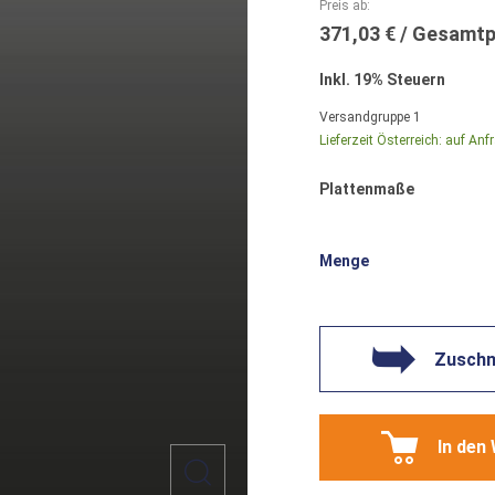
Preis ab
371,03 €
Inkl. 19% Steuern
Versandgruppe
1
Lieferzeit Österreich:
auf Anf
Plattenmaße
Menge
Zuschni
In den