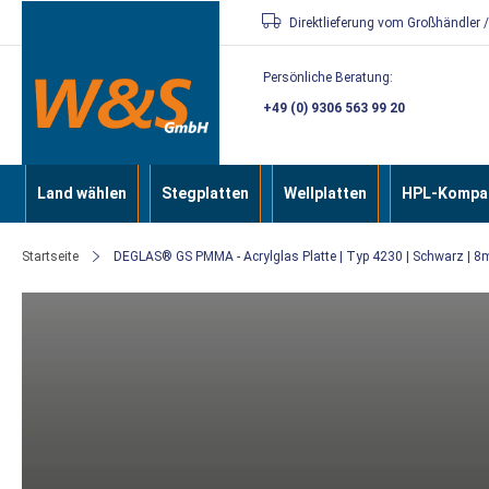
Direkt
Direktlieferung vom Großhändler 
zum
Persönliche Beratung:
Inhalt
+49 (0) 9306 563 99 20
Land wählen
Stegplatten
Wellplatten
HPL-Kompak
Startseite
DEGLAS® GS PMMA - Acrylglas Platte | Typ 4230 | Schwarz | 8
Zum
Ende
der
Bildergalerie
springen