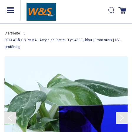
Direkt
Suche
Wa
zum
Inhalt
Startseite
DEGLAS® GS PMMA - Acrylglas Platte | Typ 4300 | blau | 3mm stark | UV-
beständig
Zum
Ende
der
Bildergalerie
springen