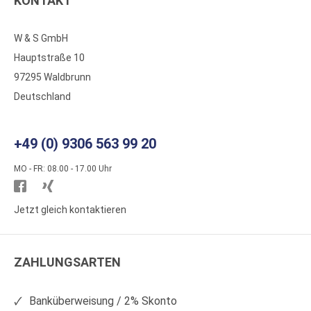
KONTAKT
W & S GmbH
Hauptstraße 10
97295 Waldbrunn
Deutschland
+49 (0) 9306 563 99 20
MO - FR: 08.00 - 17.00 Uhr
Besuchen
Besuchen
Sie
Sie
Jetzt gleich kontaktieren
WS
WS
Kunststoffe
Kunststoffe
ZAHLUNGSARTEN
auf
auf
Facebook
Xing
Banküberweisung / 2% Skonto