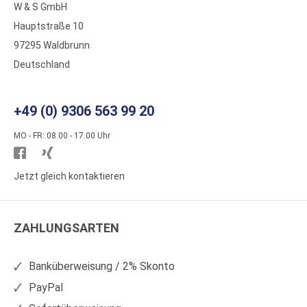
W & S GmbH
Hauptstraße 10
97295 Waldbrunn
Deutschland
+49 (0) 9306 563 99 20
MO - FR: 08.00 - 17.00 Uhr
Besuchen
Besuchen
Sie
Sie
Jetzt gleich kontaktieren
WS
WS
Kunststoffe
Kunststoffe
ZAHLUNGSARTEN
auf
auf
Facebook
Xing
Banküberweisung / 2% Skonto
PayPal