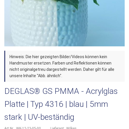
Zum
Hinweis: Die hier gezeigten Bilder/Videos können kein
Anfang
Handmuster ersetzen. Farben und Reflektionen können
der
nicht originalgetreu dargestellt werden. Daher gilt für alle
unsere Inhalte "Abb. ähnlich".
Bildergalerie
springen
DEGLAS® GS PMMA - Acrylglas
Platte | Typ 4316 | blau | 5mm
stark | UV-beständig
Art.Nr.
WK-12-23-05-00
Lieferant:
Wilkes