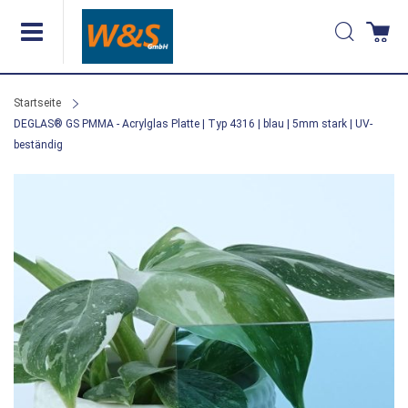
Direkt
Suche
Wa
zum
Inhalt
Startseite
DEGLAS® GS PMMA - Acrylglas Platte | Typ 4316 | blau | 5mm stark | UV-
beständig
Zum
Ende
der
Bildergalerie
springen