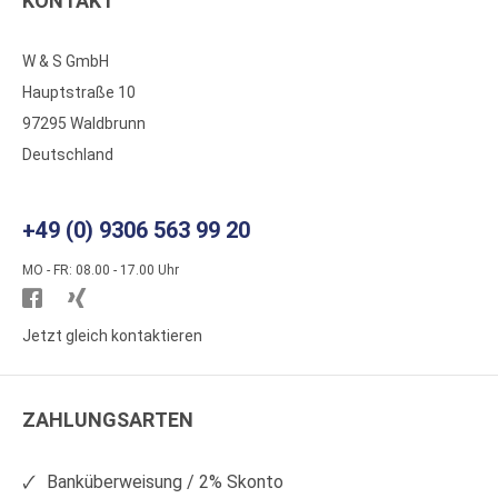
KONTAKT
W & S GmbH
Hauptstraße 10
97295 Waldbrunn
Deutschland
+49 (0) 9306 563 99 20
MO - FR: 08.00 - 17.00 Uhr
Besuchen
Besuchen
Sie
Sie
Jetzt gleich kontaktieren
WS
WS
Kunststoffe
Kunststoffe
ZAHLUNGSARTEN
auf
auf
Facebook
Xing
Banküberweisung / 2% Skonto