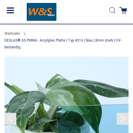
Direkt
Suche
Wa
zum
Inhalt
Startseite
DEGLAS® GS PMMA - Acrylglas Platte | Typ 4316 | blau | 8mm stark | UV-
beständig
Zum
Ende
der
Bildergalerie
springen