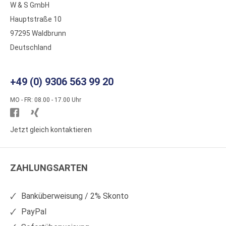
W & S GmbH
Hauptstraße 10
97295 Waldbrunn
Deutschland
+49 (0) 9306 563 99 20
MO - FR: 08.00 - 17.00 Uhr
Besuchen
Besuchen
Sie
Sie
Jetzt gleich kontaktieren
WS
WS
Kunststoffe
Kunststoffe
ZAHLUNGSARTEN
auf
auf
Facebook
Xing
Banküberweisung / 2% Skonto
PayPal