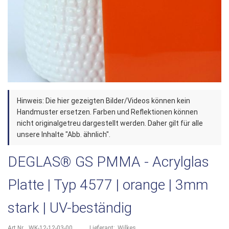
Zum
Hinweis: Die hier gezeigten Bilder/Videos können kein
Anfang
Handmuster ersetzen. Farben und Reflektionen können
der
nicht originalgetreu dargestellt werden. Daher gilt für alle
unsere Inhalte "Abb. ähnlich".
Bildergalerie
springen
DEGLAS® GS PMMA - Acrylglas
Platte | Typ 4577 | orange | 3mm
stark | UV-beständig
Art.Nr.
WK-12-12-03-00
Lieferant:
Wilkes