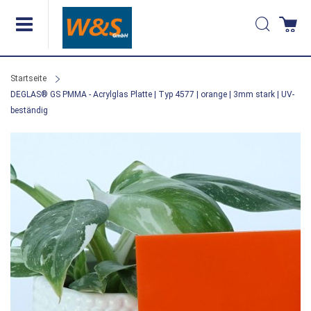
Direkt
Suche
Wa
zum
Inhalt
Startseite
DEGLAS® GS PMMA - Acrylglas Platte | Typ 4577 | orange | 3mm stark | UV-
beständig
Zum
Ende
der
Bildergalerie
springen