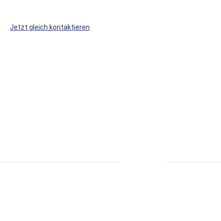
Sie
Sie
WS
WS
Jetzt gleich kontaktieren
Kunststoffe
Kunststoffe
auf
auf
Facebook
Xing
* alle Preise inkl. MwSt., zzgl. Versand.
S