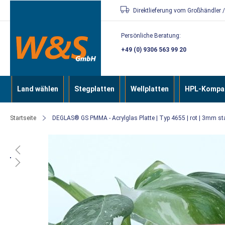
Direkt
Direktlieferung vom Großhändler 
zum
Persönliche Beratung:
Inhalt
+49 (0) 9306 563 99 20
Land wählen
Stegplatten
Wellplatten
HPL-Kompak
Startseite
DEGLAS® GS PMMA - Acrylglas Platte | Typ 4655 | rot | 3mm st
Zum
Ende
der
Bildergalerie
springen