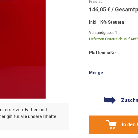
Preis ab
146,05 €
Inkl. 19% Steuern
Versandgruppe
1
Lieferzeit Österreich:
auf Anf
Plattenmaße
Menge
Zuschni
er ersetzen. Farben und
r gilt für alle unsere Inhalte
In den