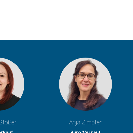
Stößer
Anja Zimpfer
erkauf
Büro/Verkauf