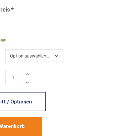
rage
Option auswählen...
tt / Optionen
 Warenkorb