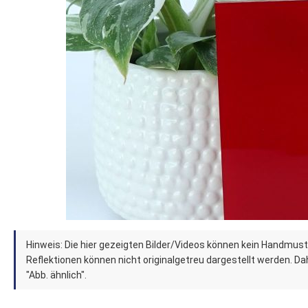
Zum
Hinweis: Die hier gezeigten Bilder/Videos können kein Handmust
Anfang
Reflektionen können nicht originalgetreu dargestellt werden. Dahe
der
"Abb. ähnlich".
Bildergalerie