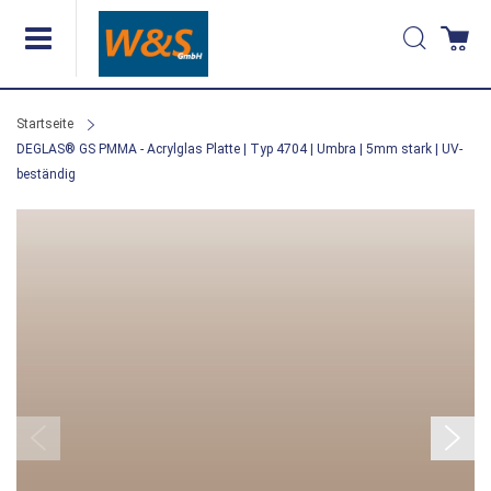
Direkt
Suche
Wa
zum
Inhalt
Startseite
DEGLAS® GS PMMA - Acrylglas Platte | Typ 4704 | Umbra | 5mm stark | UV-
beständig
Zum
Ende
der
Bildergalerie
springen