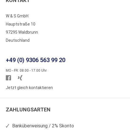
KONTAKT
W & S GmbH
Hauptstraße 10
97295 Waldbrunn
Deutschland
+49 (0) 9306 563 99 20
MO - FR: 08.00 - 17.00 Uhr
Besuchen
Besuchen
Sie
Sie
Jetzt gleich kontaktieren
WS
WS
Kunststoffe
Kunststoffe
ZAHLUNGSARTEN
auf
auf
Facebook
Xing
Banküberweisung / 2% Skonto