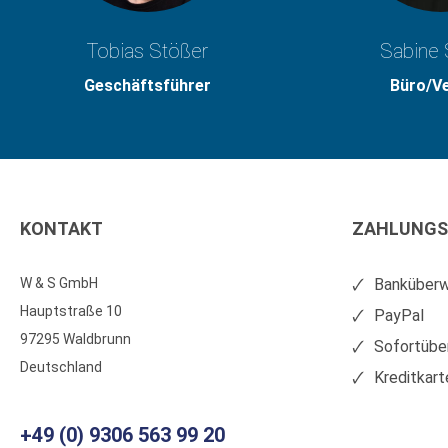
Tobias Stößer
Sabine 
Geschäftsführer
Büro/V
KONTAKT
ZAHLUNGS
W & S GmbH
Banküberw
Hauptstraße 10
PayPal
97295 Waldbrunn
Sofortübe
Deutschland
Kreditkart
+49 (0) 9306 563 99 20