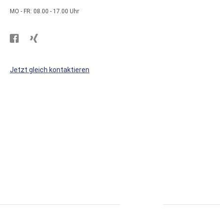
MO - FR: 08.00 - 17.00 Uhr
Besuchen
Besuchen
Sie
Sie
WS
WS
Jetzt gleich kontaktieren
Kunststoffe
Kunststoffe
auf
auf
Facebook
Xing