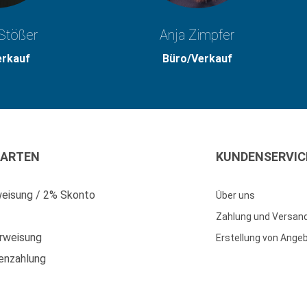
Stößer
Anja Zimpfer
erkauf
Büro/Verkauf
ARTEN
KUNDENSERVIC
eisung / 2% Skonto
Über uns
Zahlung und Versan
rweisung
Erstellung von Ange
enzahlung