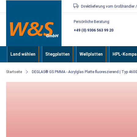
Direkt
Direktlieferung vom Großhändler 
zum
Persönliche Beratung:
Inhalt
+49 (0) 9306 563 99 20
Land wählen
Stegplatten
Wellplatten
HPL-Kompak
Startseite
DEGLAS® GS PMMA - Acrylglas Platte fluoreszierend | Typ 4600 
Zum
Ende
der
Bildergalerie
springen