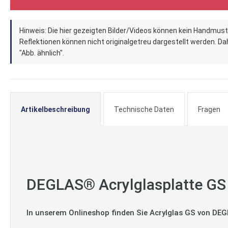
Zum
Hinweis: Die hier gezeigten Bilder/Videos können kein Handmust
Anfang
Reflektionen können nicht originalgetreu dargestellt werden. Dahe
der
"Abb. ähnlich".
Bildergalerie
springen
Artikelbeschreibung
Technische Daten
Fragen
DEGLAS® Acrylglasplatte GS
In unserem Onlineshop finden Sie Acrylglas GS von DEG