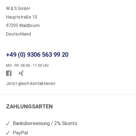
W & S GmbH
Hauptstraße 10
97295 Waldbrunn
Deutschland
+49 (0) 9306 563 99 20
MO - FR: 08.00 - 17.00 Uhr
Besuchen
Besuchen
Sie
Sie
Jetzt gleich kontaktieren
WS
WS
Kunststoffe
Kunststoffe
ZAHLUNGSARTEN
auf
auf
Facebook
Xing
Banküberweisung / 2% Skonto
PayPal