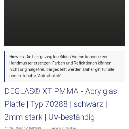
Zum
Hinweis: Die hier gezeigten Bilder/Videos können kein
Anfang
Handmuster ersetzen. Farben und Reflektionen können
der
nicht originalgetreu dargestellt werden. Daher gilt für alle
unsere Inhalte "Abb. ähnlich".
Bildergalerie
springen
DEGLAS® XT PMMA - Acrylglas
Platte | Typ 70288 | schwarz |
2mm stark | UV-beständig
Art.Nr.
WK-11-18-02-00
Lieferant:
Wilkes