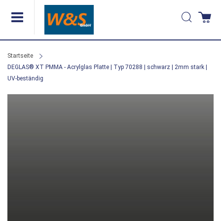
Direkt
Suche
Wa
zum
Inhalt
Startseite
DEGLAS® XT PMMA - Acrylglas Platte | Typ 70288 | schwarz | 2mm stark |
UV-beständig
Zum
Ende
der
Bildergalerie
springen