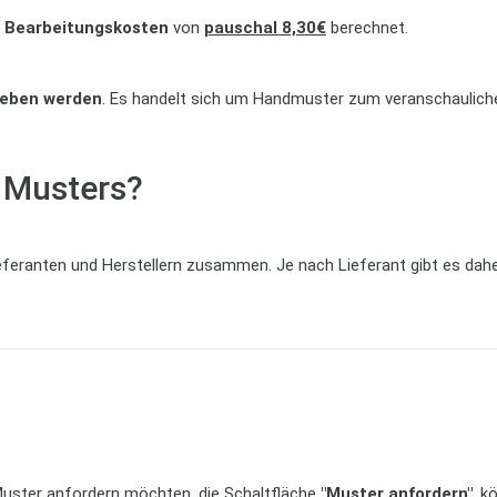
 Bearbeitungskosten
von
pauschal 8,30€
berechnet.
geben werden
. Es handelt sich um Handmuster zum veranschauliche
s Musters?
feranten und Herstellern zusammen. Je nach Lieferant gibt es dahe
Muster anfordern möchten, die Schaltfläche
"Muster anfordern"
, k