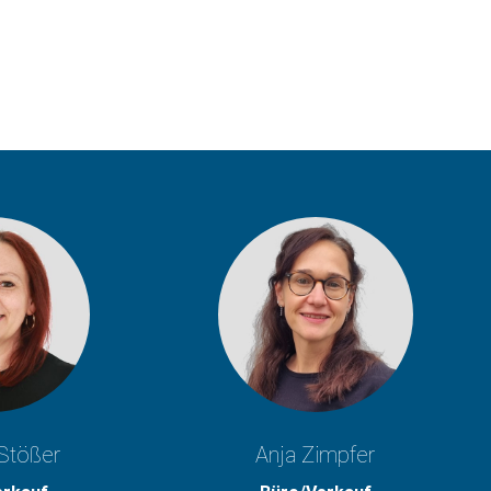
Stößer
Anja Zimpfer