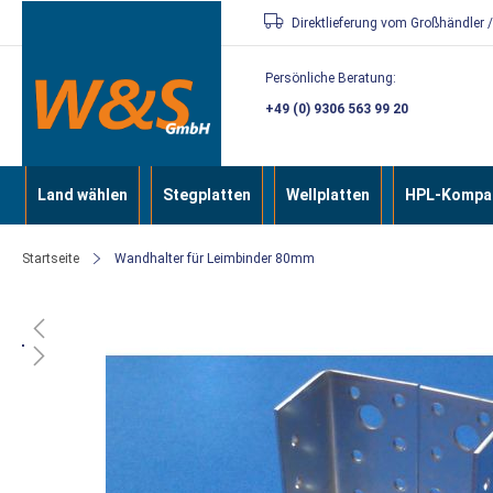
Direkt
Direktlieferung vom Großhändler 
zum
Persönliche Beratung:
Inhalt
+49 (0) 9306 563 99 20
Land wählen
Stegplatten
Wellplatten
HPL-Kompak
Startseite
Wandhalter für Leimbinder 80mm
Zum
Ende
der
Bildergalerie
springen