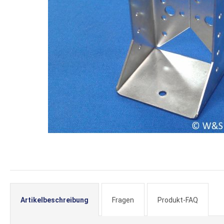
Zum
Anfang
der
Artikelbeschreibung
Fragen
Produkt-FAQ
Bildergalerie