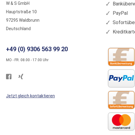
W & S GmbH
Banküberw
Hauptstraße 10
PayPal
97295 Waldbrunn
Sofortübe
Deutschland
Kreditkart
+49 (0) 9306 563 99 20
MO - FR: 08.00 - 17.00 Uhr
Besuchen
Besuchen
Sie
Sie
WS
WS
Jetzt gleich kontaktieren
Kunststoffe
Kunststoffe
auf
auf
Facebook
Xing