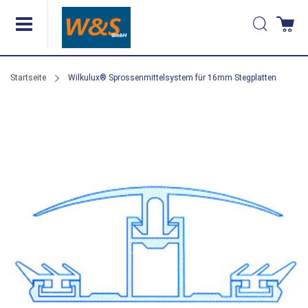
Direkt
Suche
Wa
zum
Inhalt
Startseite
Wilkulux® Sprossenmittelsystem für 16mm Stegplatten
Zum
Ende
der
Bildergalerie
springen