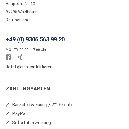
Hauptstraße 10
97295 Waldbrunn
Deutschland
+49 (0) 9306 563 99 20
MO - FR: 08.00 - 17.00 Uhr
Besuchen
Besuchen
Sie
Sie
Jetzt gleich kontaktieren
WS
WS
Kunststoffe
Kunststoffe
ZAHLUNGSARTEN
auf
auf
Facebook
Xing
Banküberweisung / 2% Skonto
PayPal
Sofortüberweisung