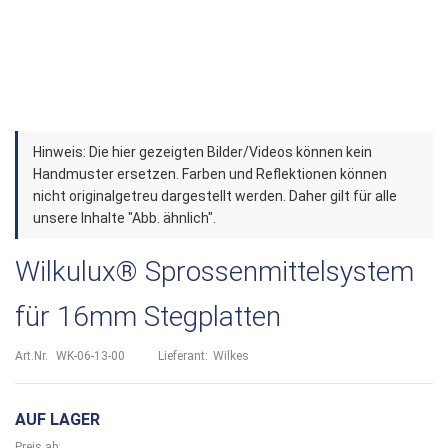
Zum
Hinweis: Die hier gezeigten Bilder/Videos können kein
Anfang
Handmuster ersetzen. Farben und Reflektionen können
der
nicht originalgetreu dargestellt werden. Daher gilt für alle
unsere Inhalte "Abb. ähnlich".
Bildergalerie
springen
Wilkulux® Sprossenmittelsystem
für 16mm Stegplatten
Art.Nr.
WK-06-13-00
Lieferant:
Wilkes
AUF LAGER
Preis ab