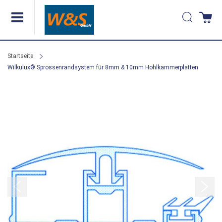
Direkt
Suche
Wa
zum
Inhalt
Startseite
Wilkulux® Sprossenrandsystem für 8mm & 10mm Hohlkammerplatten
Zum
Ende
der
Bildergalerie
springen