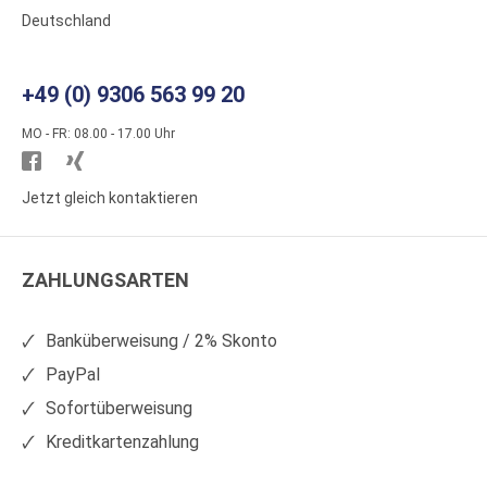
Deutschland
+49 (0) 9306 563 99 20
MO - FR: 08.00 - 17.00 Uhr
Besuchen
Besuchen
Sie
Sie
Jetzt gleich kontaktieren
WS
WS
Kunststoffe
Kunststoffe
ZAHLUNGSARTEN
auf
auf
Facebook
Xing
Banküberweisung / 2% Skonto
PayPal
Sofortüberweisung
Kreditkartenzahlung