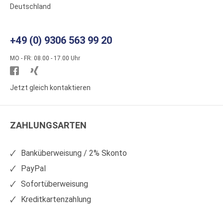
Deutschland
+49 (0) 9306 563 99 20
MO - FR: 08.00 - 17.00 Uhr
Besuchen
Besuchen
Sie
Sie
Jetzt gleich kontaktieren
WS
WS
Kunststoffe
Kunststoffe
ZAHLUNGSARTEN
auf
auf
Facebook
Xing
Banküberweisung / 2% Skonto
PayPal
Sofortüberweisung
Kreditkartenzahlung