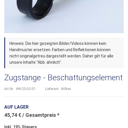
Zum
Hinweis: Die hier gezeigten Bilder/Videos können kein
Anfang
Handmuster ersetzen. Farben und Reflektionen können
der
nicht originalgetreu dargestellt werden. Daher gilt für alle
unsere Inhalte "Abb. ähnlich".
Bildergalerie
springen
Zugstange - Beschattungselement
Art.Nr.
WK-25-02-01
Lieferant:
Wilkes
AUF LAGER
45,74 €
Inkl. 19% Steuern