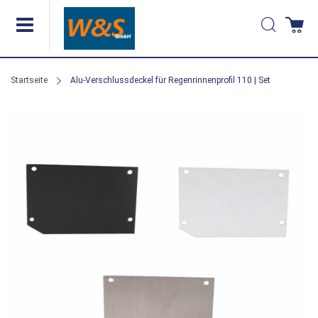
Direkt
Suche
Wa
zum
Inhalt
Startseite
Alu-Verschlussdeckel für Regenrinnenprofil 110 | Set
Zum
Ende
der
Bildergalerie
springen