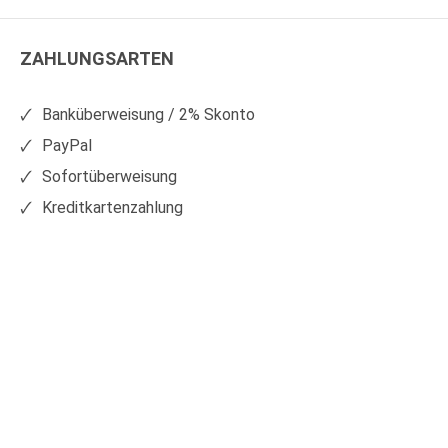
WS
WS
Kunststoffe
Kunststoffe
ZAHLUNGSARTEN
auf
auf
Facebook
Xing
Banküberweisung / 2% Skonto
PayPal
Sofortüberweisung
Kreditkartenzahlung