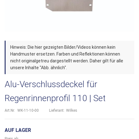
Zum
Hinweis: Die hier gezeigten Bilder/Videos können kein
Anfang
Handmuster ersetzen. Farben und Reflektionen können
der
nicht originalgetreu dargestellt werden. Daher gilt für alle
unsere Inhalte "Abb. ähnlich".
Bildergalerie
springen
Alu-Verschlussdeckel für
Regenrinnenprofil 110 | Set
Art.Nr.
WK-11-10-00
Lieferant:
Wilkes
AUF LAGER
Preis ab