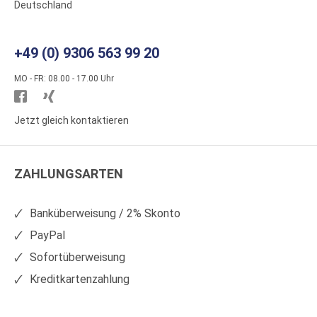
Deutschland
+49 (0) 9306 563 99 20
MO - FR: 08.00 - 17.00 Uhr
Besuchen
Besuchen
Sie
Sie
Jetzt gleich kontaktieren
WS
WS
Kunststoffe
Kunststoffe
ZAHLUNGSARTEN
auf
auf
Facebook
Xing
Banküberweisung / 2% Skonto
PayPal
Sofortüberweisung
Kreditkartenzahlung