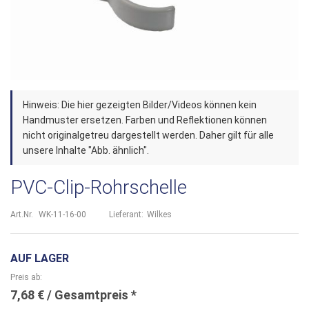
Zum
Hinweis: Die hier gezeigten Bilder/Videos können kein
Anfang
Handmuster ersetzen. Farben und Reflektionen können
der
nicht originalgetreu dargestellt werden. Daher gilt für alle
unsere Inhalte "Abb. ähnlich".
Bildergalerie
springen
PVC-Clip-Rohrschelle
Art.Nr.
WK-11-16-00
Lieferant:
Wilkes
AUF LAGER
Preis ab
7,68 €