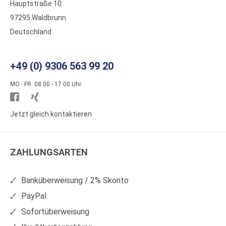
Hauptstraße 10
97295 Waldbrunn
Deutschland
+49 (0) 9306 563 99 20
MO - FR: 08.00 - 17.00 Uhr
Besuchen
Besuchen
Sie
Sie
Jetzt gleich kontaktieren
WS
WS
Kunststoffe
Kunststoffe
ZAHLUNGSARTEN
auf
auf
Facebook
Xing
Banküberweisung / 2% Skonto
PayPal
Sofortüberweisung