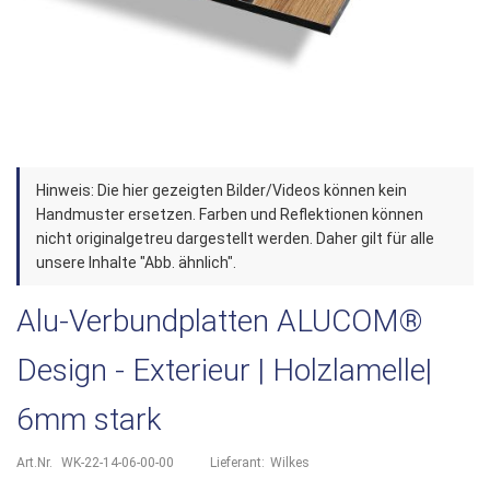
Zum
Hinweis: Die hier gezeigten Bilder/Videos können kein
Anfang
Handmuster ersetzen. Farben und Reflektionen können
der
nicht originalgetreu dargestellt werden. Daher gilt für alle
unsere Inhalte "Abb. ähnlich".
Bildergalerie
springen
Alu-Verbundplatten ALUCOM®
Design - Exterieur | Holzlamelle|
6mm stark
Art.Nr.
WK-22-14-06-00-00
Lieferant:
Wilkes