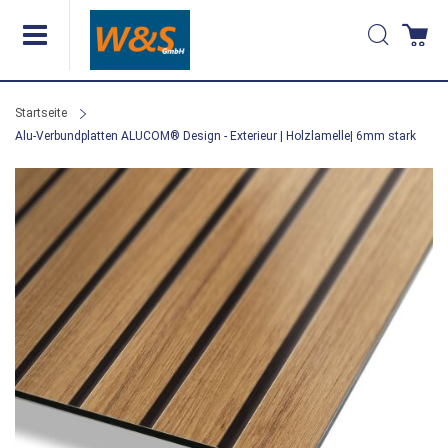
Direkt
Suche
Wa
zum
Inhalt
Startseite
Alu-Verbundplatten ALUCOM® Design - Exterieur | Holzlamelle| 6mm stark
Zum
Ende
der
Bildergalerie
springen