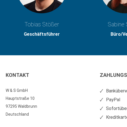
Tobias Stößer
Sabine 
Geschäftsführer
Büro/V
KONTAKT
ZAHLUNGS
W & S GmbH
Banküberw
Hauptstraße 10
PayPal
97295 Waldbrunn
Sofortübe
Deutschland
Kreditkart