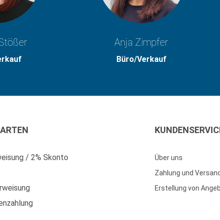
Stößer
Anja Zimpfer
erkauf
Büro/Verkauf
ARTEN
KUNDENSERVIC
eisung / 2% Skonto
Über uns
Zahlung und Versan
rweisung
Erstellung von Ange
enzahlung