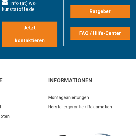
info (at) ws-
kunststoffe.de
Ratgeber
Jetzt
FAQ / Hilfe-Center
kontaktieren
E
INFORMATIONEN
Montageanleitungen
d
Herstellergarantie / Reklamation
boten