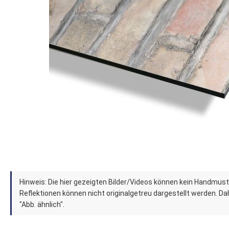
Zum
Hinweis: Die hier gezeigten Bilder/Videos können kein Handmust
Anfang
Reflektionen können nicht originalgetreu dargestellt werden. Dahe
der
"Abb. ähnlich".
Bildergalerie