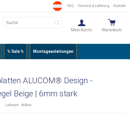
FAQ
Versand & Lieferung
Kontakt
Suche
Suche
Mein Konto
Warenkorb
% Sale %
Montageanleitungen
platten ALUCOM® Design -
iegel Beige | 6mm stark
Lieferant:
Wilkes