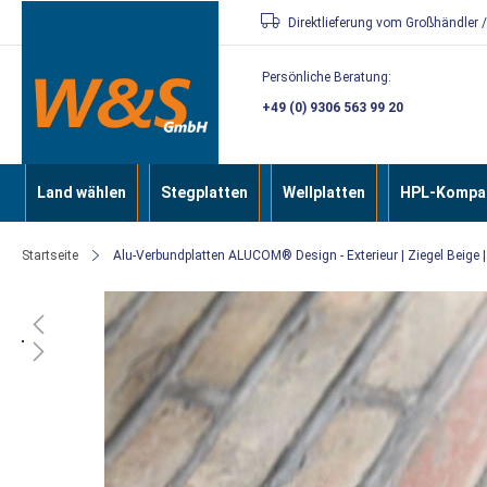
Direkt
Direktlieferung vom Großhändler 
zum
Persönliche Beratung:
Inhalt
+49 (0) 9306 563 99 20
Land wählen
Stegplatten
Wellplatten
HPL-Kompak
Startseite
Alu-Verbundplatten ALUCOM® Design - Exterieur | Ziegel Beige 
Zum
Ende
der
Bildergalerie
springen