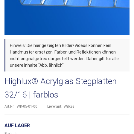
Zum
Hinweis: Die hier gezeigten Bilder/Videos können kein
Anfang
Handmuster ersetzen. Farben und Reflektionen können
der
nicht originalgetreu dargestellt werden. Daher gilt für alle
unsere Inhalte "Abb. ähnlich".
Bildergalerie
springen
Highlux® Acrylglas Stegplatten
32/16 | farblos
Art.Nr.
WK-05-01-00
Lieferant:
Wilkes
AUF LAGER
Preis ab