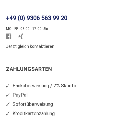
+49 (0) 9306 563 99 20
MO - FR: 08.00 - 17.00 Uhr
Besuchen
Besuchen
Sie
Sie
Jetzt gleich kontaktieren
WS
WS
Kunststoffe
Kunststoffe
ZAHLUNGSARTEN
auf
auf
Facebook
Xing
Banküberweisung / 2% Skonto
PayPal
Sofortüberweisung
Kreditkartenzahlung