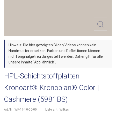
Zum
Hinweis: Die hier gezeigten Bilder/Videos können kein
Anfang
Handmuster ersetzen. Farben und Reflektionen können
der
nicht originalgetreu dargestellt werden. Daher gilt für alle
unsere Inhalte "Abb. ähnlich".
Bildergalerie
springen
HPL-Schichtstoffplatten
Kronoart® Kronoplan® Color |
Cashmere (5981BS)
Art.Nr.
WK-17-10-00-00
Lieferant:
Wilkes