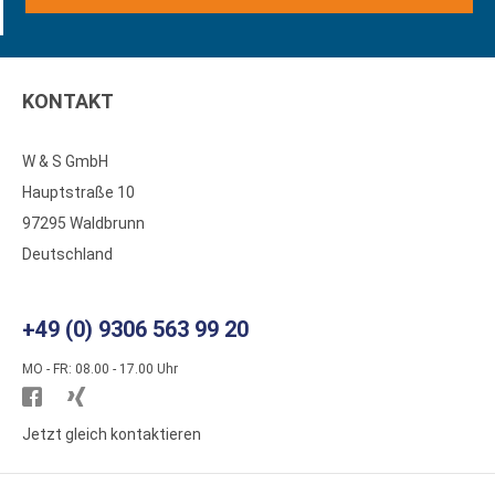
KONTAKT
W & S GmbH
Hauptstraße 10
97295 Waldbrunn
Deutschland
+49 (0) 9306 563 99 20
MO - FR: 08.00 - 17.00 Uhr
Besuchen
Besuchen
Sie
Sie
Jetzt gleich kontaktieren
WS
WS
Kunststoffe
Kunststoffe