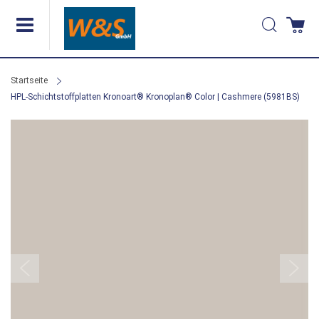
Direkt
Suche
Wa
zum
Inhalt
Startseite
HPL-Schichtstoffplatten Kronoart® Kronoplan® Color | Cashmere (5981BS)
Zum
Ende
der
Bildergalerie
springen