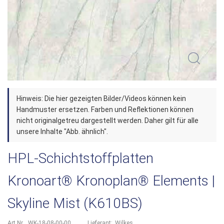
Zum
Hinweis: Die hier gezeigten Bilder/Videos können kein
Anfang
Handmuster ersetzen. Farben und Reflektionen können
der
nicht originalgetreu dargestellt werden. Daher gilt für alle
unsere Inhalte "Abb. ähnlich".
Bildergalerie
springen
HPL-Schichtstoffplatten
Kronoart® Kronoplan® Elements |
Skyline Mist (K610BS)
Art.Nr.
WK-18-08-00-00
Lieferant:
Wilkes