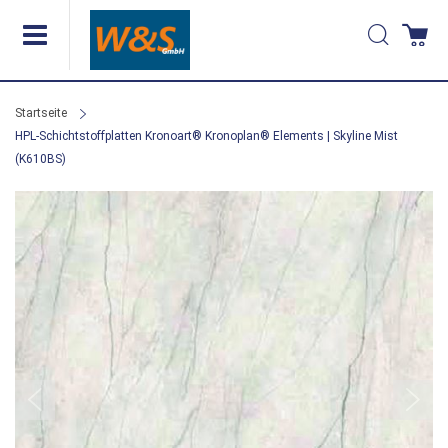
Direkt
Suche
Wa
zum
Inhalt
Startseite
HPL-Schichtstoffplatten Kronoart® Kronoplan® Elements | Skyline Mist
(K610BS)
Zum
Ende
der
Bildergalerie
springen