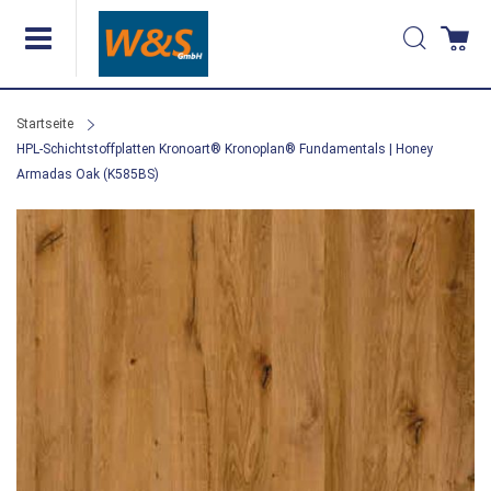
Direkt
Suche
Wa
zum
Inhalt
Startseite
HPL-Schichtstoffplatten Kronoart® Kronoplan® Fundamentals | Honey
Armadas Oak (K585BS)
Zum
Ende
der
Bildergalerie
springen