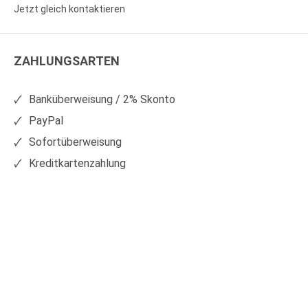
Sie
Sie
Jetzt gleich kontaktieren
WS
WS
Kunststoffe
Kunststoffe
ZAHLUNGSARTEN
auf
auf
Facebook
Xing
Banküberweisung / 2% Skonto
PayPal
Sofortüberweisung
Kreditkartenzahlung