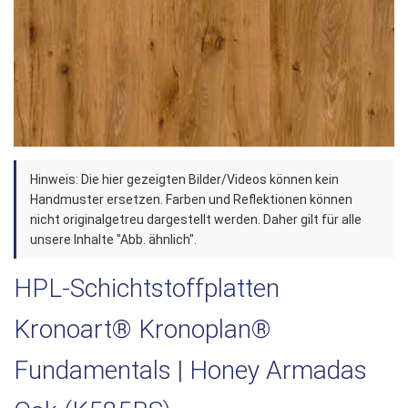
Zum
Hinweis: Die hier gezeigten Bilder/Videos können kein
Anfang
Handmuster ersetzen. Farben und Reflektionen können
der
nicht originalgetreu dargestellt werden. Daher gilt für alle
unsere Inhalte "Abb. ähnlich".
Bildergalerie
springen
HPL-Schichtstoffplatten
Kronoart® Kronoplan®
Fundamentals | Honey Armadas