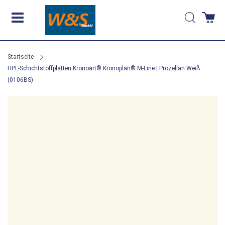
Direkt
Suche
Wa
zum
Inhalt
Startseite
HPL-Schichtstoffplatten Kronoart® Kronoplan® M-Line | Prozellan Weiß
(0106BS)
Zum
Ende
der
Bildergalerie
springen