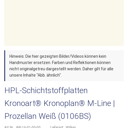
Zum
Hinweis: Die hier gezeigten Bilder/Videos können kein
Anfang
Handmuster ersetzen. Farben und Reflektionen können
der
nicht originalgetreu dargestellt werden. Daher gilt für alle
unsere Inhalte "Abb. ähnlich".
Bildergalerie
springen
HPL-Schichtstoffplatten
Kronoart® Kronoplan® M-Line |
Prozellan Weiß (0106BS)
Art.Nr.
WK-16-01-00-00
Lieferant:
Wilkes