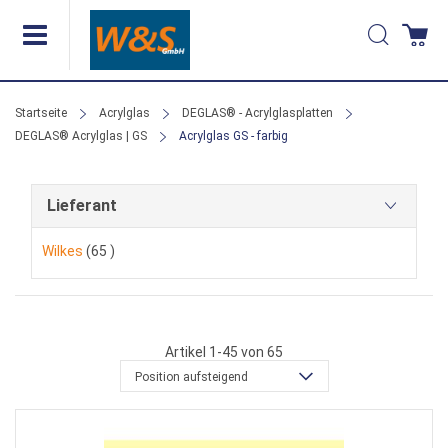
Direkt
Suche
Wa
zum
Inhalt
Startseite
Acrylglas
DEGLAS® - Acrylglasplatten
DEGLAS® Acrylglas | GS
Acrylglas GS - farbig
Lieferant
Artikel
Wilkes
65
Artikel
1
-
45
von
65
Position aufsteigend